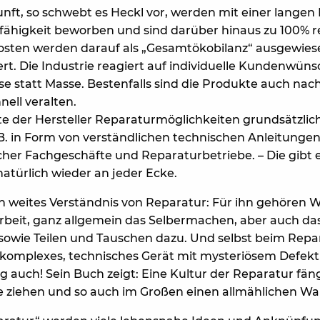
nft, so schwebt es Heckl vor, werden mit einer lange
fähigkeit beworben und sind darüber hinaus zu 100% r
Kosten werden darauf als „Gesamtökobilanz“ ausgewies
rt. Die Industrie reagiert auf individuelle Kundenwüns
sse statt Masse. Bestenfalls sind die Produkte auch na
hnell veralten.
e der Hersteller Reparaturmöglichkeiten grundsätzlic
B. in Form von verständlichen technischen Anleitung
cher Fachgeschäfte und Reparaturbetriebe. – Die gibt e
atürlich wieder an jeder Ecke.
n weites Verständnis von Reparatur: Für ihn gehören 
eit, ganz allgemein das Selbermachen, aber auch d
owie Teilen und Tauschen dazu. Und selbst beim Repar
komplexes, technisches Gerät mit mysteriösem Defekt 
ig auch! Sein Buch zeigt: Eine Kultur der Reparatur fäng
e ziehen und so auch im Großen einen allmählichen Wa