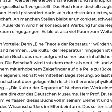
eparatur“ werden viele lebensnahe Ideen und Anknüpfu
rgesellschaft vorgestellt. Das Buch kann deshalb zugl
n. Heckl präsentiert darin kein durchstrukturiertes, 
chaft. An manchen Stellen bleibt er unkonkret, schweif
s. Außerdem wird hier konsequent Werbung für die Rep
 kaum eingegangen. Es bleibt also viel Raum zum Weit
ch Vorteile: Denn „Eine Theorie der Reparatur“ würden
 Hand nehmen. „Die Kultur der Reparatur“ hingegen ist
 ein Buch, das man aufgrund seiner losen inhaltliche
n. Die Botschaft wird trotzdem mehr als deutlich und w
inem mit erhobenem Zeigefinger auf die Pelle zu rücke
r eigenen, lebhaft vermittelten Begeisterung. So lässt
d schaut über gelegentlich leicht irritierende physika
. – „Die Kultur der Reparatur“ ist eben das Werk eines
eraldirektor des Deutschen Museums, Herr Prof. Dr. rer
eim Verfassen dieses Buchs voll in seinem Element und 
des Wissenschaftlers im Elfenbeinturm. Das sollten si