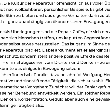
 „Die Kultur der Reparatur“ offensichtlich aus voller 
ut nachvollziehbarer, persönlicher Beispiele: Es gibt vi
ie Stirn zu bieten und das eigene Verhalten darin zu 
sich – ganz unabhängig von ökonomischen Erwägungen
kls Überlegungen sind die Repair-Cafés, die sich derz
 denen sich Menschen treffen, um kaputten Gegenstän
r selbst etwas herzustellen. Das ist ganz im Sinne des
Reparatur plädiert. Dabei argumentiert er allerdings n
schutz, sondern stellt andere positive Effekte des Re
r – einmal abgesehen vom Dichten und Denken – zu ei
könnte das einiges in Bewegung setzen:
ich erfinderisch. Parallel dazu beschreibt Wolfgang He
reative und sinnstiftende Tätigkeit, die sich auszahlt. 
ystematisches Vorgehen: Zunächst will der Fehler gefu
u seiner Behebung entwickelt werden. Ein solcher Rep
s Denken, Konzentration, Geduld aber auch eine gewisse
sinnige Tätigkeit also.