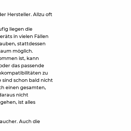
 Hersteller. Allzu oft
ig liegen die
räts in vielen Fällen
rauben, stattdessen
 kaum möglich.
kommen ist, kann
r oder das passende
nkompatibilitäten zu
 sind schon bald nicht
ich einen gesamten,
daraus nicht
ehen, ist alles
raucher. Auch die