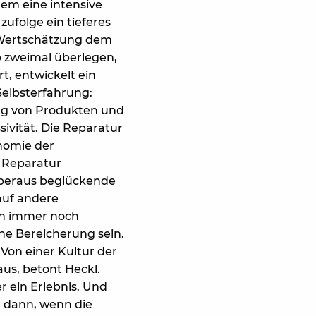
lem eine intensive
folge ein tieferes
 Wertschätzung dem
b zweimal überlegen,
t, entwickelt ein
Selbsterfahrung:
ung von Produkten und
vität. Die Reparatur
nomie der
 Reparatur
überaus beglückende
auf andere
ren immer noch
e Bereicherung sein.
 Von einer Kultur der
us, betont Heckl.
er ein Erlebnis. Und
st dann, wenn die