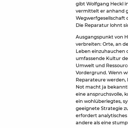
gibt Wolfgang Heckl in
vermittelt er anhand g
Wegwerfgesellschaft d
Die Reparatur lohnt 
Ausgangspunkt von Hec
verbreiten: Orte, an
Leben einzuhauchen ode
umfassende Kultur der 
Umwelt und Ressourcen
Vordergrund. Wenn wi
Reparateure werden, 
Not macht ja bekanntl
eine anspruchsvolle, k
ein wohlüberlegtes, s
geeignete Strategie z
erfordert analytische
andere als eine stumpf