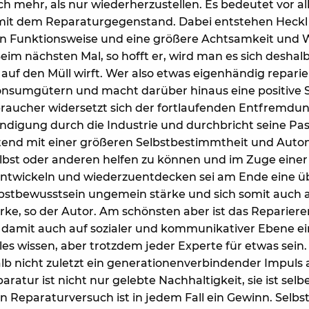
h mehr, als nur wiederherzustellen. Es bedeutet vor al
it dem Reparaturgegenstand. Dabei entstehen Heckl zu
en Funktionsweise und eine größere Achtsamkeit und
im nächsten Mal, so hofft er, wird man es sich deshal
uf den Müll wirft. Wer also etwas eigenhändig reparier
onsumgütern und macht darüber hinaus eine positive 
braucher widersetzt sich der fortlaufenden Entfremd
gung durch die Industrie und durchbricht seine Passi
utend mit einer größeren Selbstbestimmtheit und Auto
lbst oder anderen helfen zu können und im Zuge einer
entwickeln und wiederzuentdecken sei am Ende eine 
lbstbewusstsein ungemein stärke und sich somit auch 
ke, so der Autor. Am schönsten aber ist das Reparie
amit auch auf sozialer und kommunikativer Ebene ein
les wissen, aber trotzdem jeder Experte für etwas sein.
b nicht zuletzt ein generationenverbindender Impuls a
ratur ist nicht nur gelebte Nachhaltigkeit, sie ist selb
in Reparaturversuch ist in jedem Fall ein Gewinn. Selb