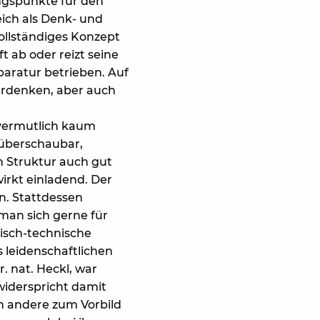
ngspunkte für den
eich als Denk- und
vollständiges Konzept
t ab oder reizt seine
aratur betrieben. Auf
erdenken, aber auch
 vermutlich kaum
 überschaubar,
n Struktur auch gut
irkt einladend. Der
n. Stattdessen
 man sich gerne für
lisch-technische
 leidenschaftlichen
. nat. Heckl, war
widerspricht damit
ch andere zum Vorbild