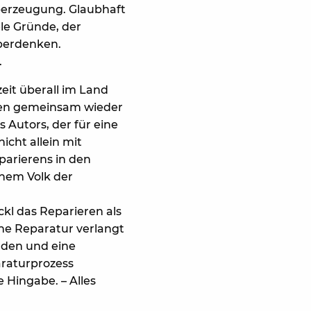
Überzeugung. Glaubhaft
ele Gründe, der
überdenken.
.
eit überall im Land
den gemeinsam wieder
 Autors, der für eine
icht allein mit
parierens in den
nem Volk der
ckl das Reparieren als
Eine Reparatur verlangt
nden und eine
araturprozess
 Hingabe. – Alles