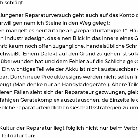
hlschlägt.
ungener Reparaturversuch geht auch auf das Konto der
willigen nämlich Steine in den Weg gelegt:
 mangelt es heutzutage an „Reparaturfähigkeit“. Häuf
ndustriedesign, das einen Blick in das Innere eines Ge
rt: kaum noch offen zugängliche, handelsübliche Sch
schweißt. Einem Defekt auf den Grund zu gehen ist so
 überwunden hat und dem Fehler auf die Schliche ge
 Ein wichtiges Teil wie der Akku ist nicht austauschba
ügbar. Durch neue Produktdesigns werden nicht selten I
eugt (Man denke nur an Handyladegeräte.). Ältere Teile
nderen Fällen sieht sich der Reparateur gezwungen, gle
sfähigen Gerätekomplex auszutauschen, da Einzelteile 
olche reparaturfeindlichen Geschäftsstrategien zu umg
 Kultur der Reparatur liegt folglich nicht nur beim Verb
Teil dafür tun: