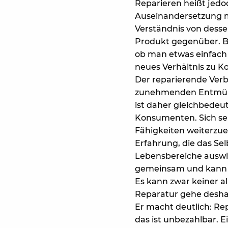
Reparieren heißt jedoc
Auseinandersetzung m
Verständnis von dess
Produkt gegenüber. Be
ob man etwas einfach a
neues Verhältnis zu K
Der reparierende Ver
zunehmenden Entmündi
ist daher gleichbede
Konsumenten. Sich se
Fähigkeiten weiterzu
Erfahrung, die das Se
Lebensbereiche auswir
gemeinsam und kann d
Es kann zwar keiner al
Reparatur gehe deshal
Er macht deutlich: Repa
das ist unbezahlbar. E