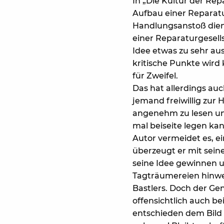
In „Die Kultur der R
Aufbau einer Reparatu
Handlungsanstoß diene
einer Reparaturgesells
Idee etwas zu sehr au
kritische Punkte wird
für Zweifel.
Das hat allerdings au
jemand freiwillig zur
angenehm zu lesen und
mal beiseite legen kan
Autor vermeidet es, e
überzeugt er mit seine
seine Idee gewinnen un
Tagträumereien hinweg
Bastlers. Doch der Gen
offensichtlich auch b
entschieden dem Bild 