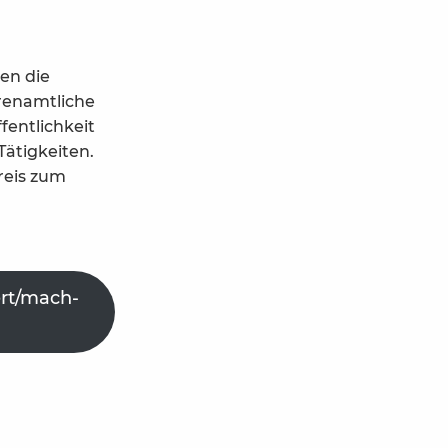
gen die
renamtliche
fentlichkeit
Tätigkeiten.
reis zum
ert/mach-