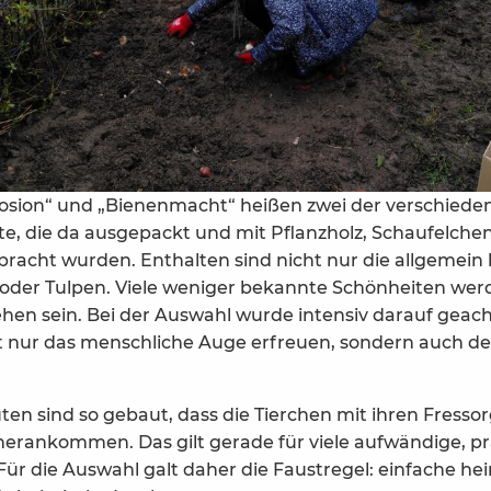
osion“ und „Bienenmacht“ heißen zwei der verschiede
e, die da ausge­packt und mit Pflanzholz, Schaufelche
ebracht wurden. Enthalten sind nicht nur die allgemein
oder Tulpen. Viele weniger bekannte Schönheiten wer
ehen sein. Bei der Auswahl wurde intensiv darauf geach
t nur das menschliche Auge erfreuen, sondern auch d
üten sind so gebaut, dass die Tierchen mit ihren Fresso
 herankommen. Das gilt gerade für viele aufwändige, pr
ür die Auswahl galt daher die Faustregel: einfache he