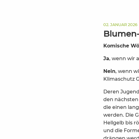
02. JANUAR 2026
Blumen-
Komische Wört
Ja
, wenn wir
Nein
, wenn w
Klimaschutz G
Deren Jugendl
den nächsten 
die einen lan
werden. Die Gr
Hellgelb bis r
und die Forme
drängen werde