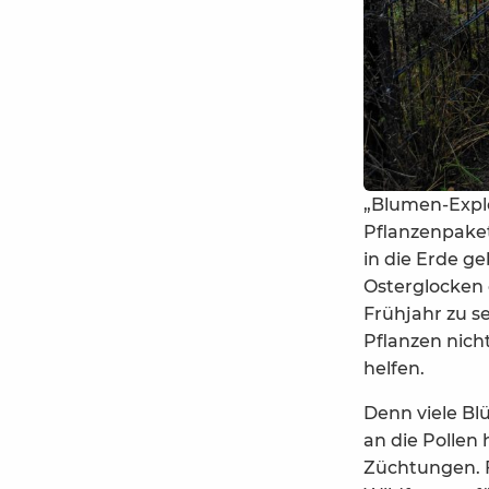
„Blumen-Expl
Pflanzenpaket
in die Erde g
Osterglocken 
Frühjahr zu s
Pflanzen nich
helfen.
Denn viele Bl
an die Pollen
Züchtungen. F