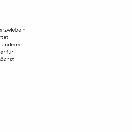
enzwiebeln
htet
n anderen
er für
nächst