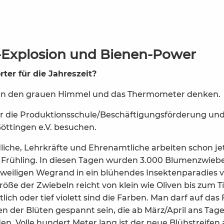
Explosion und Bienen-Power
er für die Jahreszeit?
 an den grauen Himmel und das Thermometer denken.
ir die Produktionsschule/Beschäftigungsförderung un
öttingen e.V. besuchen.
iche, Lehrkräfte und Ehrenamtliche arbeiten schon jetz
Frühling. In diesen Tagen wurden 3.000 Blumenzwiebe
gweiligen Wegrand in ein blühendes Insektenparadies
öße der Zwiebeln reicht von klein wie Oliven bis zum Ti
ötlich oder tief violett sind die Farben. Man darf auf d
n der Blüten gespannt sein, die ab März/April ans Tage
n. Volle hundert Meter lang ist der neue Blühstreifen