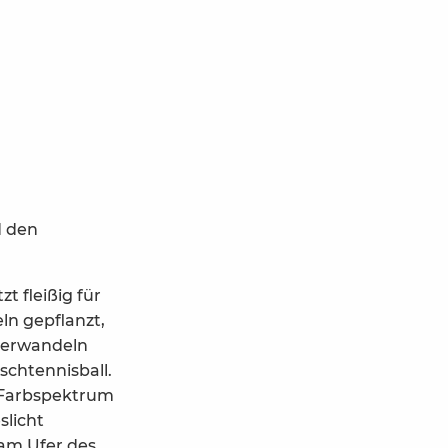
d den
t fleißig für
ln gepflanzt,
 verwandeln
schtennisball.
as Farbspektrum
slicht
 am Ufer des