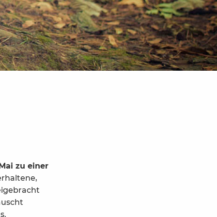
 Mai zu einer
erhaltene,
eigebracht
auscht
s.