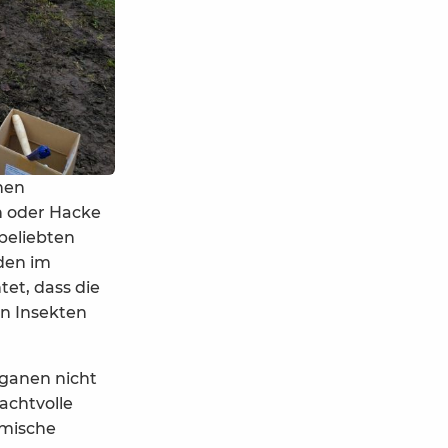
nen
n oder Hacke
 beliebten
den im
tet, dass die
en Insekten
rganen nicht
achtvolle
imische