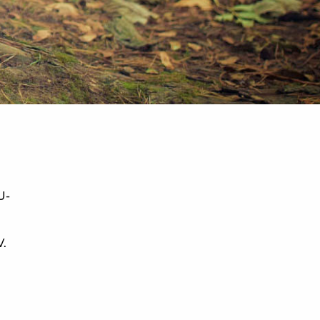
U-
V.