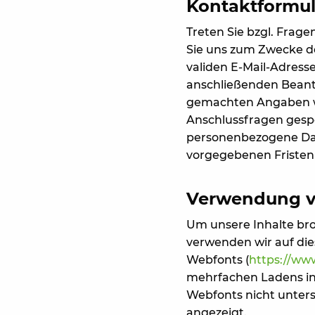
Kontaktformul
Treten Sie bzgl. Frage
Sie uns zum Zwecke der
validen E-Mail-Adress
anschließenden Beantw
gemachten Angaben w
Anschlussfragen gespe
personenbezogene Dat
vorgegebenen Fristen 
Verwendung vo
Um unsere Inhalte bro
verwenden wir auf dies
Webfonts (
https://ww
mehrfachen Ladens in 
Webfonts nicht unterst
angezeigt.