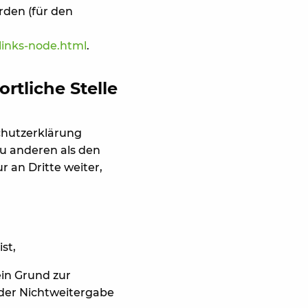
rden (für den
links-node.html
.
rtliche Stelle
chutzerklärung
u anderen als den
 an Dritte weiter,
st,
ein Grund zur
der Nichtweitergabe