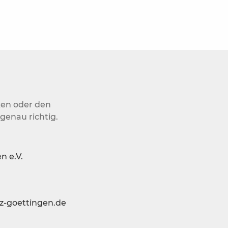
ken oder den
genau richtig.
n e.V.
z-goettingen.de