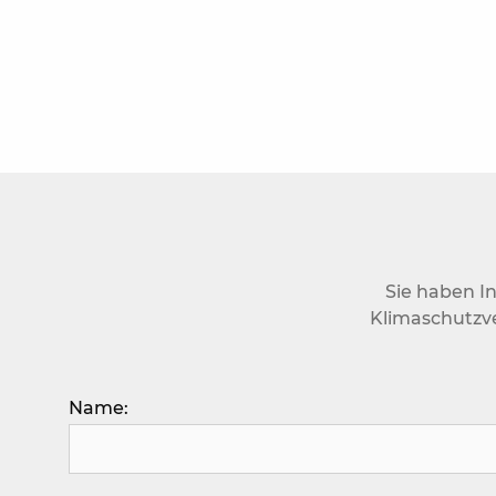
Sie haben I
Klimaschutzve
Bitte lasse dieses Feld leer.
Name: