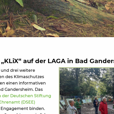
 „KLiX“ auf der LAGA in Bad Gande
r und drei weitere
en des Klimaschutzes
tten einen informativen
ad Gandersheim. Das
 der Deutschen Stiftung
Ehrenamt (DSEE)
 Engagement binden.