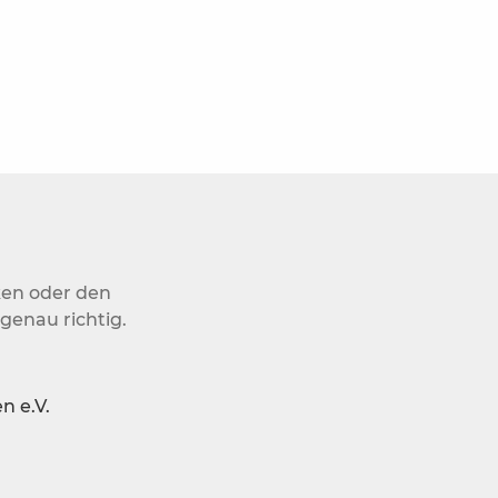
ken oder den
genau richtig.
n e.V.