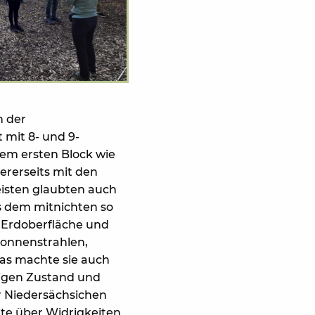
n der
 mit 8- und 9-
nem ersten Block wie
dererseits mit den
meisten glaubten auch
ss dem mitnichten so
t Erdoberfläche und
Sonnenstrahlen,
as machte sie auch
itigen Zustand und
r Niedersächsichen
rte über Widrigkeiten