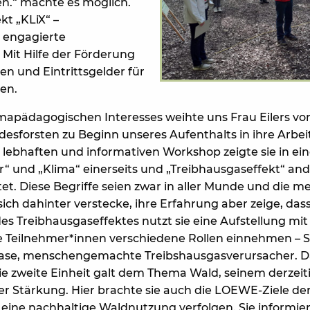
ken.“ machte es möglich.
kt „KLiX“ –
 engagierte
 Mit Hilfe der Förderung
en und Eintrittsgelder für
en.
mapädagogischen Interesses weihte uns Frau Eilers vo
esforsten zu Beginn unseres Aufenthalts in ihre Arbeit
m lebhaften und informativen Workshop zeigte sie in ei
er“ und „Klima“ einerseits und „Treibhausgaseffekt“ an
et. Diese Begriffe seien zwar in aller Munde und die 
sich dahinter verstecke, ihre Erfahrung aber zeige, da
 des Treibhausgaseffektes nutzt sie eine Aufstellung mi
e Teilnehmer*innen verschiedene Rollen einnehmen – 
gase, menschengemachte Treibshausgasverursacher. D
 Die zweite Einheit galt dem Thema Wald, seinem derze
r Stärkung. Hier brachte sie auch die LOEWE-Ziele de
e eine nachhaltige Waldnutzung verfolgen. Sie informie