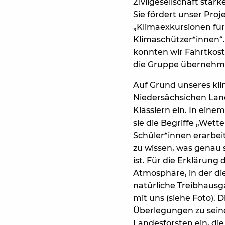
Zivilgesellschaft stär
Sie fördert unser Proje
„Klimaexkursionen für
Klimaschützer*innen“.
konnten wir Fahrtkost
die Gruppe übernehm
Auf Grund unseres kli
Niedersächsichen Land
Klässlern ein. In eine
sie die Begriffe „Wett
Schüler*innen erarbeit
zu wissen, was genau 
ist. Für die Erklärung
Atmosphäre, in der di
natürliche Treibhaus
mit uns (siehe Foto).
Überlegungen zu seine
Landesforsten ein, di